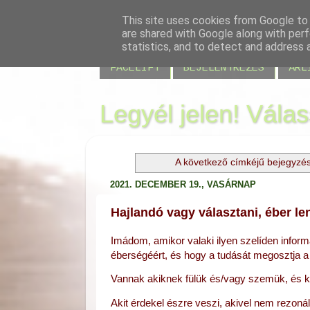
This site uses cookies from Google to d
are shared with Google along with perf
BLOG
JELENLÉT
VISSZAJELZÉS
statistics, and to detect and address 
FACELIFT
BEJELENTKEZÉS
ÁRL
Legyél jelen! Vála
A következő címkéjű bejegyzé
2021. DECEMBER 19., VASÁRNAP
Hajlandó vagy választani, éber len
Imádom, amikor valaki ilyen szelíden informá
éberségéért, és hogy a tudását megosztja a 
Vannak akiknek fülük és/vagy szemük, és 
k
Akit érdekel észre veszi, akivel nem rezonál 