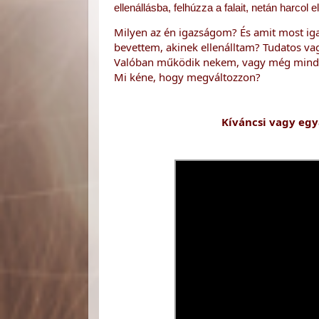
ellenállásba, felhúzza a falait, netán harcol e
Milyen az én igazságom? És amit most igaz
bevettem, akinek ellenálltam? Tudatos va
Valóban működik nekem, vagy még mindi
Mi kéne, hogy megváltozzon?
Kíváncsi vagy egy