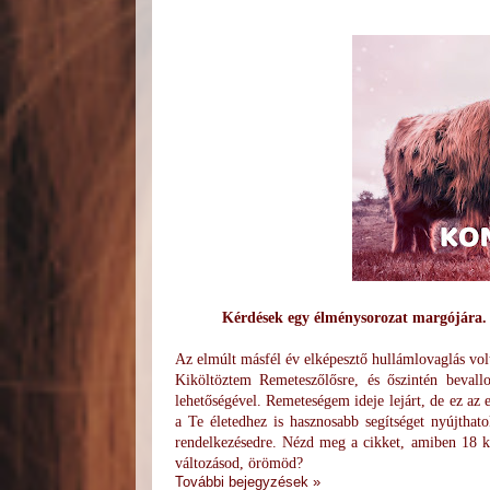
Kérdések egy élménysorozat margójára. N
Az elmúlt másfél év elképesztő hullámlovaglás vol
Kiköltöztem Remeteszőlősre, és őszintén bevall
lehetőségével. Remeteségem ideje lejárt, de ez az 
a Te életedhez is hasznosabb segítséget nyújthat
rendelkezésedre. Nézd meg a cikket, amiben 18 ké
változásod, örömöd?
További bejegyzések »