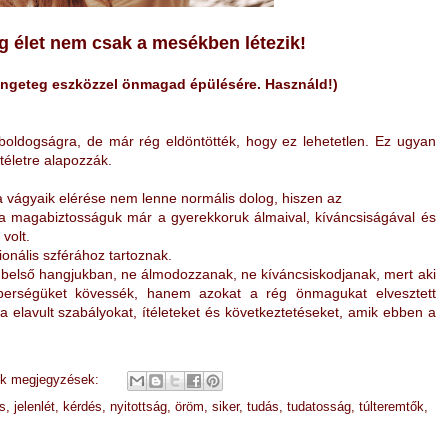
g élet nem csak a mesékben létezik!
rengeteg eszközzel önmagad épülésére. Használd!)
boldogságra, de már rég eldöntötték, hogy ez lehetetlen. Ez ugyan
téletre alapozzák.
 a vágyaik elérése nem lenne normális dolog, hiszen az
a magabiztosságuk már a gyerekkoruk álmaival,
kíváncsiságával és
volt.
ionális szférához tartoznak.
a belső hangjukban, ne álmodozzanak, ne kíváncsiskodjanak, mert aki
éberségüket kövessék, hanem
azokat a rég önmagukat elvesztett
ta elavult szabályokat,
ítéleteket és következtetéseket, amik ebben a
ek megjegyzések:
s
,
jelenlét
,
kérdés
,
nyitottság
,
öröm
,
siker
,
tudás
,
tudatosság
,
túlteremtők
,