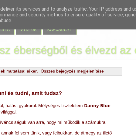
eliver its services and to analyze traffic. Your IP address and 
ormance and security metrics to ensure quality of service, gen
EK
MIRE JÓ A KÉRDÉS?
ACCESS BARS
ALAPOZÓ 
abuse.
ISTA
VIDEÓK
KAPCSOLAT
ssz éberségből és élvezd az 
sek mutatása:
siker
.
Összes bejegyzés megjelenítése
ni és tudni, amit tudsz?
Danny Blue
l, hatást gyakorol. 
Mélységes tiszteletem 
világgal.
íváncsiságuk van 
arra, hogy mi működik a számukra.
annak fel sem tűnik, vagy felbukkan, de átmegy az illető  