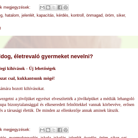
ek megjegyzések:
ég
,
hatalom
,
jelenlét
,
kapacitás
,
kérdés
,
kontroll
,
önmagad
,
öröm
,
siker
,
g
oldog, életrevaló gyermeket nevelni?
legi kihívások - Új lehetőségek
tszat csal, kukkantsunk mögé!
zámára hozott kihívásokat.
rvezgetni a jövőjüket egyrészt elveszítették a jövőképüket a médiák lehangoló
supa bizonytalansággal és elkeseredett felnőttekkel vannak körbevéve, erősen
s a társasági életük. De minden az ellenkezője annak aminek látszik.
ek megjegyzések:
ztés
,
gyermeknevelés
,
iskola
,
iskolás
,
jelenlét
,
óvodás
,
öröm
,
siker
,
sni
,