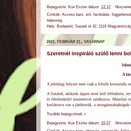
Bejegyezte:
Kun Eszter
dátum:
12:12
Nincsen
Címkék:
Access bars
,
erő
,
facilitálás
,
függetlens
teljesség
Hely:
Budapest, Sasadi út 42, 1118 Magyarorszá
2021. FEBRUÁR 21., VASÁRNAP
Szeretnél inspiráló szülő lenni b
Jelen
A lá
A jelenlegi helyzet
nem csak a felnőtt korosztály s
A fiatalok, akiknek éppen most kell felfedezni, te
és félelemkeltő üzeneteivel találkozva. Másrészt c
korlátozva van a játékterük, a mozgásszabadságuk é
További bejegyzések »
Bejegyezte:
Kun Eszter
dátum:
15:57
Nincsen
Címkék:
Access bars
,
éberség
,
egyensúly
,
fejles