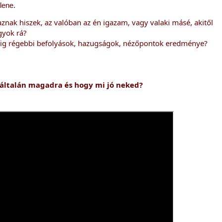
llene.
nak hiszek, az valóban az én igazam, vagy valaki másé, akitől 
gyok rá?
g régebbi befolyások, hazugságok, nézőpontok eredménye? 
általán magadra és hogy mi jó neked?