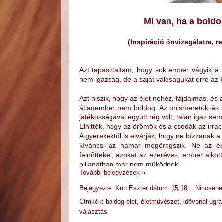
Mi van, ha a boldo
(Inspiráció önvizsgálatra, 
Azt tapasztaltam, hogy
sok ember vágyik a 
nem igazság, de a saját valóságukat erre az í
Azt hiszik, hogy az élet nehéz, fájdalmas, és
átlagember nem boldog. Az önismeretük és 
játékosságával együtt rég volt, talán igaz sem 
Elhitték, hogy az örömök és a csodák az irrac
A gyerekektől is elvárják, hogy ne bízzanak 
kíváncsi az hamar megöregszik. Ne az 
felnőtteket, azokat az ezeréves, ember alkot
pillanatban már nem működnek.
További bejegyzések »
Bejegyezte:
Kun Eszter
dátum:
15:18
Nincsen
Címkék:
boldog élet
,
életművészet
,
idővonal ugrá
választás