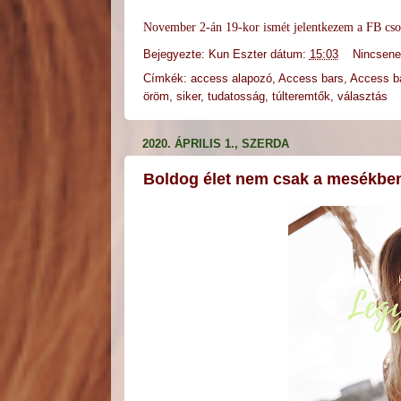
November 2-án 19-kor ismét jelentkezem a FB cso
Bejegyezte:
Kun Eszter
dátum:
15:03
Nincsen
Címkék:
access alapozó
,
Access bars
,
Access ba
öröm
,
siker
,
tudatosság
,
túlteremtők
,
választás
2020. ÁPRILIS 1., SZERDA
Boldog élet nem csak a mesékben 