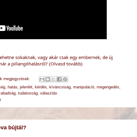
lehetne sokaknak, vagy akár csak egy embernek, de új 
már a pillangóhatásról? (Olvasd tovább)
ek megjegyzések:
ség
,
hatás
,
jelenlét
,
kérdés
,
kíváncsiság
,
manipuláció
,
megengedés
,
zabadság
,
tudatosság
,
választás
g
va bújtál?