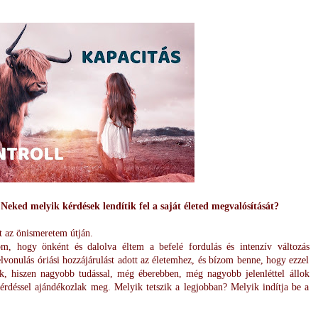
eked melyik kérdések lendítik fel a saját életed megvalósítását?
t az önismeretem útján.
om, hogy önként és dalolva éltem a befelé fordulás és intenzív változás
elvonulás óriási hozzájárulást adott az életemhez, és bízom benne, hogy ezzel
ok, hiszen nagyobb tudással, még éberebben, még nagyobb jelenléttel állok
rdéssel ajándékozlak meg. Melyik tetszik a legjobban? Melyik indítja be a