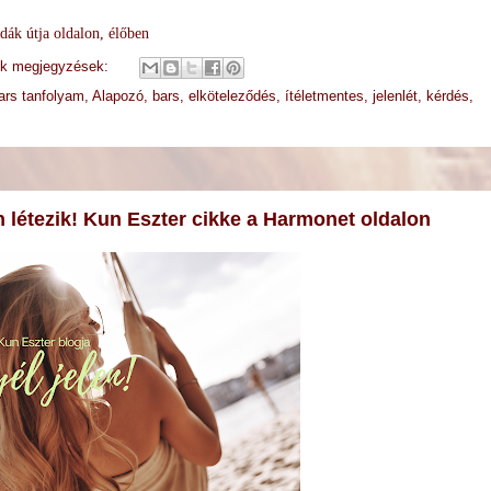
dák útja oldalon, élőben
ek megjegyzések:
rs tanfolyam
,
Alapozó
,
bars
,
elköteleződés
,
ítéletmentes
,
jelenlét
,
kérdés
,
létezik! Kun Eszter cikke a Harmonet oldalon