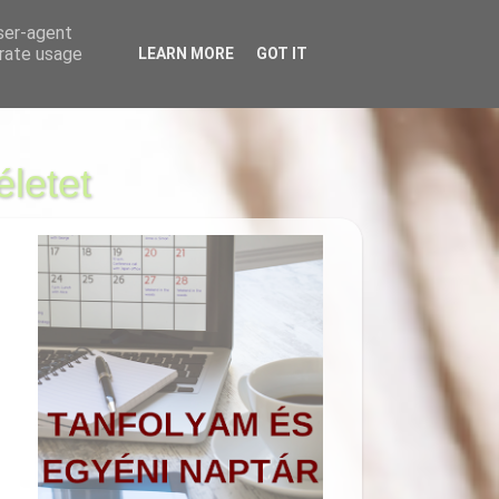
user-agent
erate usage
LEARN MORE
GOT IT
KÉPZÉS
SOP -ÉLMÉNYEK
életet