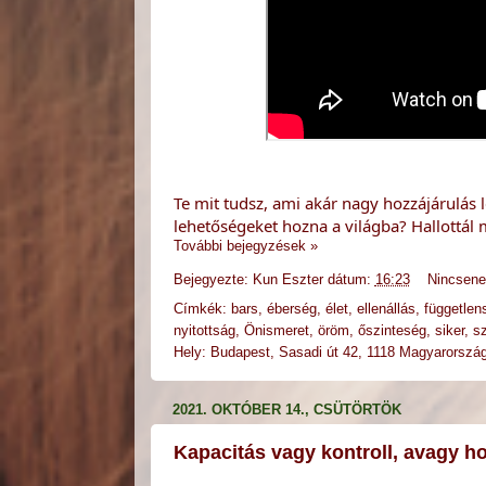
Te mit tudsz, ami akár nagy hozzájárulás 
lehetőségeket hozna a világba? Hallottál 
További bejegyzések »
Bejegyezte:
Kun Eszter
dátum:
16:23
Nincsen
Címkék:
bars
,
éberség
,
élet
,
ellenállás
,
független
nyitottság
,
Önismeret
,
öröm
,
őszinteség
,
siker
,
s
Hely:
Budapest, Sasadi út 42, 1118 Magyarorszá
2021. OKTÓBER 14., CSÜTÖRTÖK
Kapacitás vagy kontroll, avagy ho