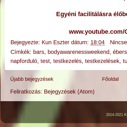
Egyéni facilitálásra élő
www.youtube.com/C
Bejegyezte:
Kun Eszter
dátum:
18:04
Nincs
Címkék:
bars
,
bodyawarenessweekend
,
éber
napforduló
,
test
,
testkezelés
,
testkezelések
,
t
Újabb bejegyzések
Főoldal
Feliratkozás:
Bejegyzések (Atom)
2014-2021 K