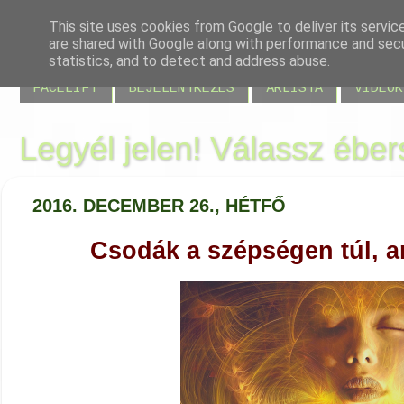
This site uses cookies from Google to deliver its servic
are shared with Google along with performance and secur
BLOG
JELENLÉT
VISSZAJELZÉSEK
MIRE JÓ
statistics, and to detect and address abuse.
FACELIFT
BEJELENTKEZÉS
ÁRLISTA
VIDEÓK
Legyél jelen! Válassz éber
2016. DECEMBER 26., HÉTFŐ
Csodák a szépségen túl, 