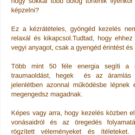
hogy sokkal több dolog történik ilyenkor
képzelni?
Ez a kézrátételes, gyöngéd kezelés ne
relaxál és kikapcsol.
Tudtad, hogy ehhez
vegyi anyagot, csak a gyengéd érintést és
Több mint 50 féle energia segíti a r
traumaoldást, hegek és az áramlás m
jelenlétben azonnal működésbe lépnek 
megengedsz magadnak.
Képes vagy arra, hogy kezelés közben el
vonásaidról és az öregedés folyamatá
rögzített véleményeket és ítéleteke