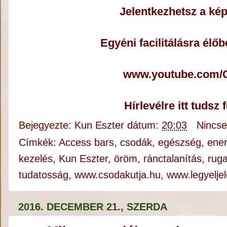
Jelentkezhetsz a kép
Egyéni facilitálásra élő
www.youtube.com/C
Hírlevélre itt tudsz 
Bejegyezte:
Kun Eszter
dátum:
20:03
Nincs
Címkék:
Access bars
,
csodák
,
egészség
,
ener
kezelés
,
Kun Eszter
,
öröm
,
ránctalanítás
,
rug
tudatosság
,
www.csodakutja.hu
,
www.legyelje
2016. DECEMBER 21., SZERDA