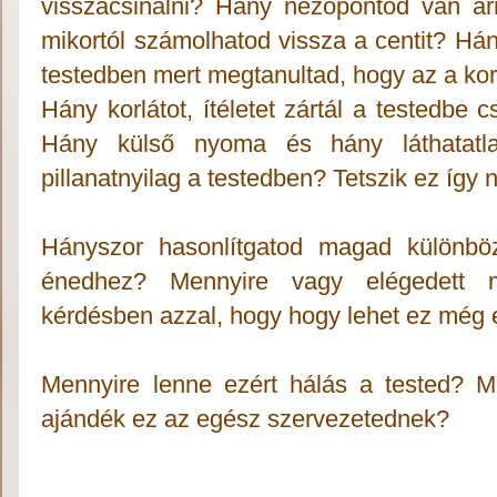
visszacsinálni? Hány nézőpontod van arr
mikortól számolhatod vissza a centit? Hán
testedben mert megtanultad, hogy az a kor
Hány korlátot, ítéletet zártál a testedbe 
Hány külső nyoma és hány láthatatl
pillanatnyilag a testedben? Tetszik ez így
Hányszor hasonlítgatod magad különbö
énedhez? Mennyire vagy elégedett 
kérdésben azzal, hogy hogy lehet ez még e
Mennyire lenne ezért hálás a tested? 
ajándék ez az egész szervezetednek?