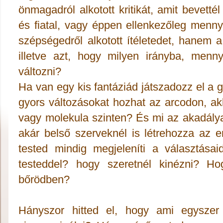
önmagadról alkotott kritikát, amit bevett
és fiatal, vagy éppen ellenkezőleg menny
szépségedről alkotott ítéletedet, hanem 
illetve azt, hogy milyen irányba, menn
változni?
Ha van egy kis fantáziád játszadozz el a 
gyors változásokat hozhat az arcodon, akk
vagy molekula szinten? És mi az akadálya
akár belső szerveknél is létrehozza az e
tested mindig megjeleníti a választásai
testeddel? hogy szeretnél kinézni? H
bőrödben?
Hányszor hitted el, hogy ami egyszer