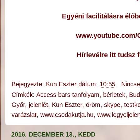
Egyéni facilitálásra élő
www.youtube.com/C
Hírlevélre itt tudsz 
Bejegyezte:
Kun Eszter
dátum:
10:55
Nincs
Címkék:
Access bars tanfolyam
,
bérletek
,
Bud
Győr
,
jelenlét
,
Kun Eszter
,
öröm
,
skype
,
testk
varázslat
,
www.csodakutja.hu
,
www.legyeljele
2016. DECEMBER 13., KEDD