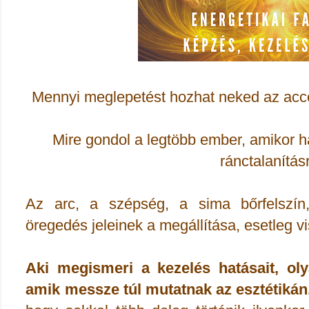
Mennyi meglepetést hozhat neked az acces
Mire gondol a
legtöbb ember
, amikor h
ránctalanítás
A
z arc, a szépség, a sima bőrfelszín, 
öregedés jeleinek a megállítása, esetleg v
Aki megismeri a kezelés hatásait, oly
amik messze túl mutatnak az esztétikán