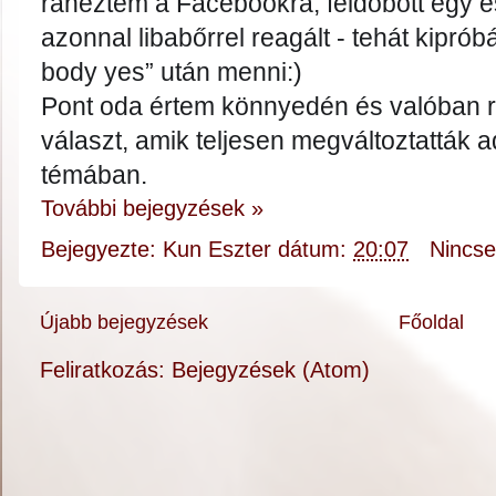
ránézt
em a Facebookra, feldobott egy 
azonnal libabőrrel reagált - tehát kipróbál
body yes” után menni:)
Pont oda értem könnyedén és valóban
választ, amik teljesen megváltoztatták a
témában.
További bejegyzések »
Bejegyezte:
Kun Eszter
dátum:
20:07
Nincs
Újabb bejegyzések
Főoldal
Feliratkozás:
Bejegyzések (Atom)