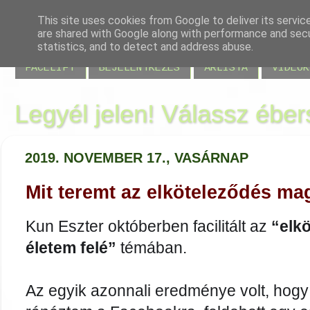
This site uses cookies from Google to deliver its servic
are shared with Google along with performance and secur
BLOG
JELENLÉT
VISSZAJELZÉSEK
MIRE JÓ
statistics, and to detect and address abuse.
FACELIFT
BEJELENTKEZÉS
ÁRLISTA
VIDEÓK
Legyél jelen! Válassz éber
2019. NOVEMBER 17., VASÁRNAP
Mit teremt az elköteleződés ma
Kun Eszter októberben facilitált az
“elk
életem felé”
témában.
Az egyik azonnali eredménye volt, hogy