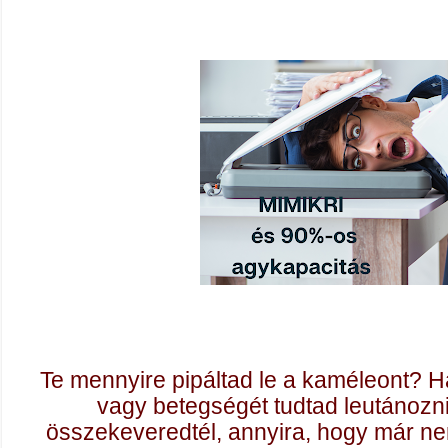
Te mennyire pipáltad le a kaméleont? Há
vagy betegségét tudtad leutánozni
összekeveredtél, annyira, hogy már nem