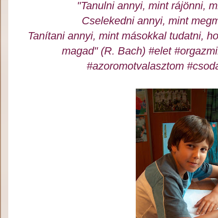
"Tanulni annyi, mint rájönni, m
Cselekedni annyi, mint megm
Tanítani annyi, mint másokkal tudatni, ho
magad" (R. Bach)
#elet #orgazm
#azoromotvalasztom #csodak