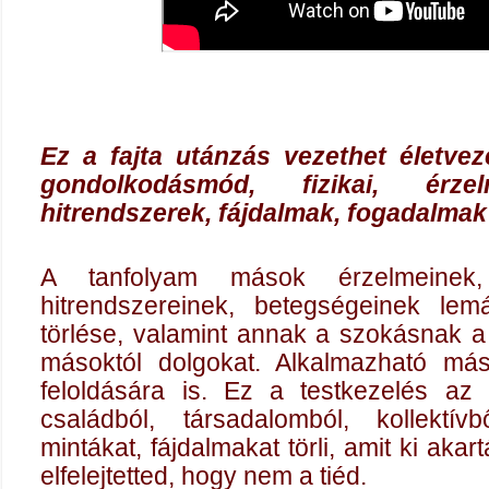
Ez a fajta utánzás vezethet életveze
gondolkodásmód, fizikai, érzel
hitrendszerek, fájdalmak, fogadalmak
A tanfolyam m
ások érzelmeinek, 
hitrendszereinek, betegségeinek le
törlése, valamint annak a szokásnak a
másoktól dolgokat. Alkalmazható má
feloldására is.
Ez a testkezelés az ö
családból, társadalomból, kollektív
mintákat, fájdalmakat törli, amit ki akar
elfelejtetted, hogy nem a tiéd.