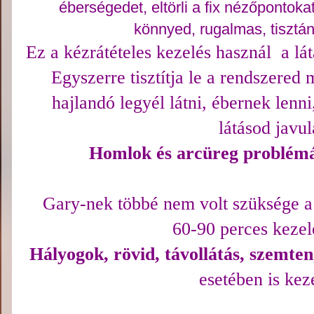
éberségedet, eltörli a fix nézőpontok
könnyed, rugalmas, tisztá
Ez a kézrátételes kezelés használ a l
át
Egyszerre tisztítja le a rendszered
hajlandó legyél látni, ébernek lenni
látásod javul
Homlok és arcüreg problém
Gary-nek többé nem volt szüksége 
60-90 perces kezelé
Hályogok, rövid, távollátás, szemte
esetében is kez