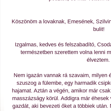
Köszönöm a lovaknak, Emesének, Szilvin
bulit!
Izgalmas, kedves és felszabadító, Csod
természetben szerettem volna lenni 
élveztem
Nem igazán vannak rá szavaim, milyen ér
szuszog a fülembe, egy harmadik csipk
hajamat. Aztán a végén, amikor már csak 
masszázságy körül. Addigra már éhesek vo
gazdát, aki bevezeti őket a többiek utá