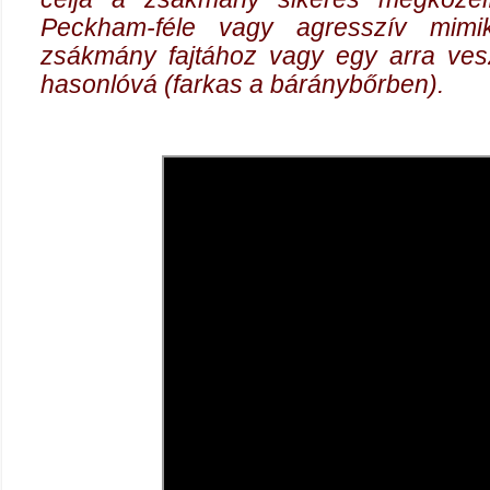
Peckham-féle vagy agresszív mimi
zsákmány fajtához vagy egy arra veszé
hasonlóvá (farkas a báránybőrben).