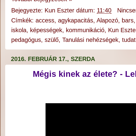
Bejegyezte:
Kun Eszter
dátum:
11:40
Nincse
Címkék:
access
,
agykapacitás
,
Alapozó
,
bars
iskola
,
képességek
,
kommunikáció
,
Kun Eszte
pedagógus
,
szülő
,
Tanulási nehézségek
,
tuda
2016. FEBRUÁR 17., SZERDA
Mégis kinek az élete? - L