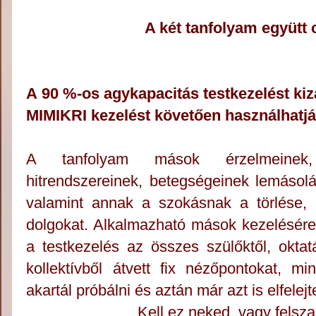
A két tanfolyam együtt 
A 90 %-os agykapacitás testkezelést kiz
MIMIKRI kezelést követően használhatjá
A tanfolyam m
ások érzelmeinek, 
hitrendszereinek, betegségeinek lemásol
valamint annak a szokásnak a törlése,
dolgokat. Alkalmazható mások kezelésére
a testkezelés az összes szülőktől, oktat
kollektívből átvett fix nézőpontokat, min
akartál próbálni és aztán már azt is elfelej
Kell ez neked, vagy fels