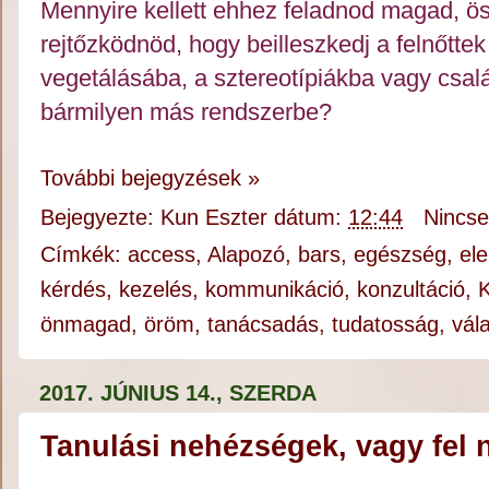
Mennyire kellett ehhez feladnod magad, ö
rejtőzködnöd, hogy beilleszkedj a felnőttek v
vegetálásába, a sztereotípiákba vagy csal
bármilyen más rendszerbe? 
További bejegyzések »
Bejegyezte:
Kun Eszter
dátum:
12:44
Nincs
Címkék:
access
,
Alapozó
,
bars
,
egészség
,
el
kérdés
,
kezelés
,
kommunikáció
,
konzultáció
,
önmagad
,
öröm
,
tanácsadás
,
tudatosság
,
vál
2017. JÚNIUS 14., SZERDA
Tanulási nehézségek, vagy fel