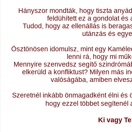
Hányszor mondták, hogy tiszta anyá
feldühített ez a gondolat és 
Tudod, hogy az ellenállás is beraga
utánzás és egye
Ösztönösen idomulsz, mint egy Kaméleo
lenni rá, hogy mi mű
Mennyire szenvedsz segítő szindrómáb
elkerüld a konfliktust? Milyen más i
valóságába, amiben elves
Szeretnél inkább önmagadként élni és 
hogy ezzel többet segítenél
Ki vagy T