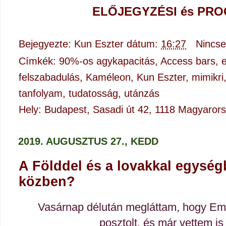
ELŐJEGYZÉSI és PR
Bejegyezte:
Kun Eszter
dátum:
16:27
Nincs
Címkék:
90%-os agykapacitás
,
Access bars
,
felszabadulás
,
Kaméleon
,
Kun Eszter
,
mimikri
tanfolyam
,
tudatosság
,
utánzás
Hely:
Budapest, Sasadi út 42, 1118 Magyaror
2019. AUGUSZTUS 27., KEDD
A Földdel és a lovakkal egység
közben?
Vasárnap délután megláttam, hogy Em
posztolt, és már vettem is