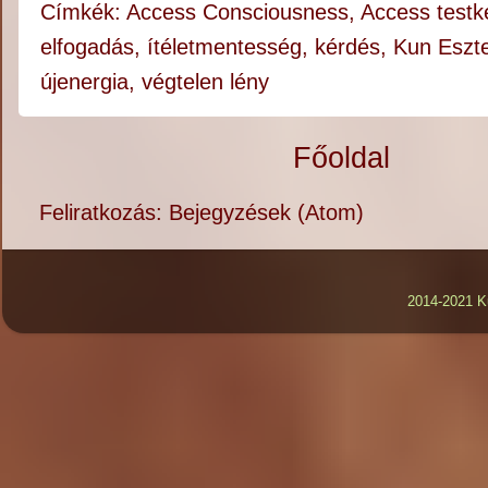
Címkék:
Access Consciousness
,
Access testk
elfogadás
,
ítéletmentesség
,
kérdés
,
Kun Eszt
újenergia
,
végtelen lény
Főoldal
Feliratkozás:
Bejegyzések (Atom)
2014-2021 K