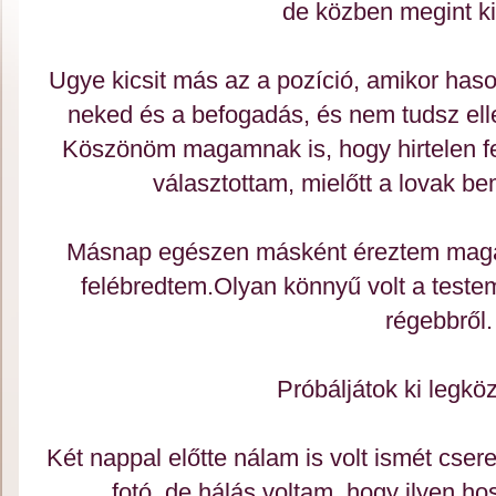
de közben megint k
Ugye kicsit más az a pozíció, amikor has
neked és a befogadás, és nem tudsz ell
Köszönöm magamnak is, hogy hirtelen f
választottam, mielőtt a lovak be
Másnap egészen másként éreztem maga
felébredtem.Olyan könnyű volt a test
régebbről
Próbáljátok ki legköz
Két nappal előtte nálam is volt ismét cser
fotó, de hálás voltam, hogy ilyen ho