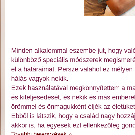
Minden alkalommal eszembe jut, hogy való
különböző speciális módszerek megismerés
el a határaimat. Persze valahol ez mélyen 
hálás vagyok nekik.
Ezek használatával megkönnyítettem a m
és kiteljesedését, és nekik és más embere
örömmel és önmagukként éljék az életüket
Ebből is látszik, hogy a család nagy hozz
akkor is, ha egyesek ezt ellenkezőleg gond
További bejegyzések »