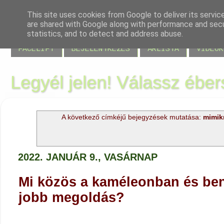
This site uses cookies from Google to deliver its servic
are shared with Google along with performance and secur
BLOG
JELENLÉT
VISSZAJELZÉSEK
MIRE JÓ
statistics, and to detect and address abuse.
FACELIFT
BEJELENTKEZÉS
ÁRLISTA
VIDEÓK
Legyél jelen! Válassz éber
A következő címkéjű bejegyzések mutatása:
mimikr
2022. JANUÁR 9., VASÁRNAP
Mi közös a kaméleonban és ben
jobb megoldás?