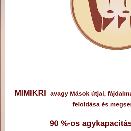
MIMIKRI
avagy Mások útjai, fájdalm
feloldása és megs
90 %-os agykapacitás