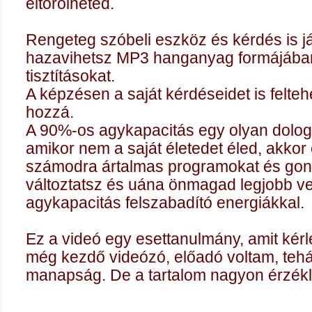
eltörölheted.
Rengeteg szóbeli eszköz és kérdés is j
hazavihetsz MP3 hanganyag formájába
tisztításokat.
A képzésen a saját kérdéseidet is feltehe
hozzá.
A 90%-os agykapacitás egy olyan dolog,
amikor nem a saját életedet éled, akkor 
számodra ártalmas programokat és gond
változtatsz és uána önmagad legjobb ver
agykapacitás felszabadító energiákkal.
Ez a videó egy esettanulmány, amit kér
még kezdő videózó, előadó voltam, tehát 
manapság. De a tartalom nagyon érzékl