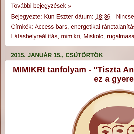
További bejegyzések »
Bejegyezte:
Kun Eszter
dátum:
18:36
Nincs
Címkék:
Access bars
,
energetikai ránctalanítá
Látáshelyreállítás
,
mimikri
,
Miskolc
,
rugalmasa
2015. JANUÁR 15., CSÜTÖRTÖK
MIMIKRI tanfolyam - "Tiszta An
ez a gyere