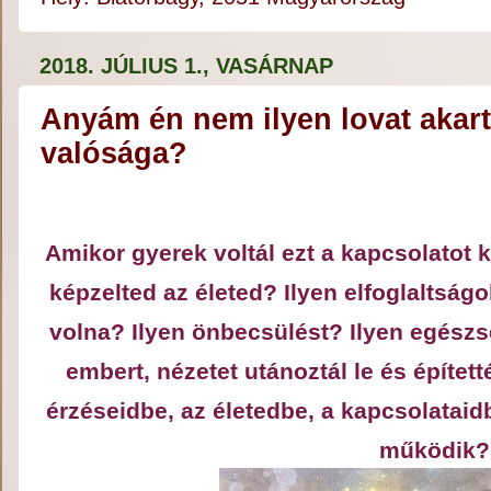
2018. JÚLIUS 1., VASÁRNAP
Anyám én nem ilyen lovat akart
valósága?
Amikor gyerek voltál ezt a kapcsolatot
képzelted az életed? Ilyen elfoglaltságok
volna? Ilyen önbecsülést? Ilyen egészs
embert, nézetet utánoztál le és építet
érzéseidbe, az életedbe, a kapcsolataid
működik?