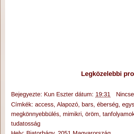
Legközelebbi pr
Bejegyezte:
Kun Eszter
dátum:
19:31
Nincs
Címkék:
access
,
Alapozó
,
bars
,
éberség
,
egy
megkönnyebbülés
,
mimikri
,
öröm
,
tanfolyamo
tudatosság
Hely:
Biatorbágy, 2051 Magyarország