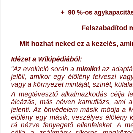
+
90 %-os agykapacitás
Felszabadítod
Mit hozhat neked ez a kezelés, ami
Idézet a Wikipédiából:
"Az
evolúció
során a
mimikri
az
adaptá
jelöli, amikor egy élőlény felveszi v
vagy a környezet mintáját, színét, külala
A megtévesztő alkalmazkodás célja le
álcázás, más néven kamuflázs, ami a
jelenti. Az önvédelem másik módja a M
élőlény egy másik, veszélyes élőlény kül
rá nézve fenyegető ellenfeleket. A m
célja a zsákmány sikeres megközelí