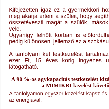
Kifejezetten igaz ez a gyermekkori h
meg akarja érteni a szüleit
, hogy segít
összetéveszti magát a szülők, mások
vele.
Ugyanígy felnőtt korban is előfordu
pedig különösen jellemző ez a szokásu
A tanfolyam két testkezelést tartalm
ezer Ft, 15 éves korig ingyenes u
látogatható.
A 90 %-os agykapacitás testkezelést ki
a MIMIKRI kezelést követő
A tanfolyamon egyszer kezelést kapsz és 
az energiával.