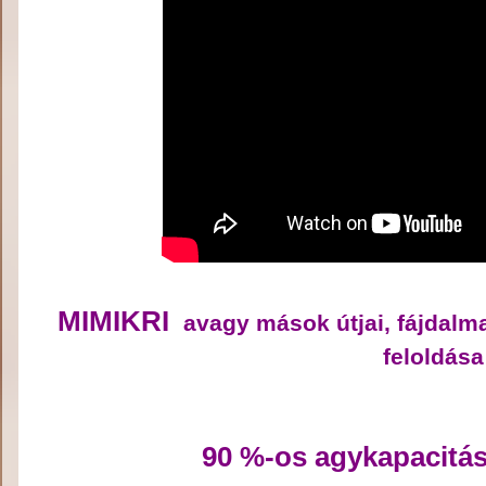
MIMIKRI
avagy mások útjai, fájdalm
feloldása
90 %-os agykapacitás 