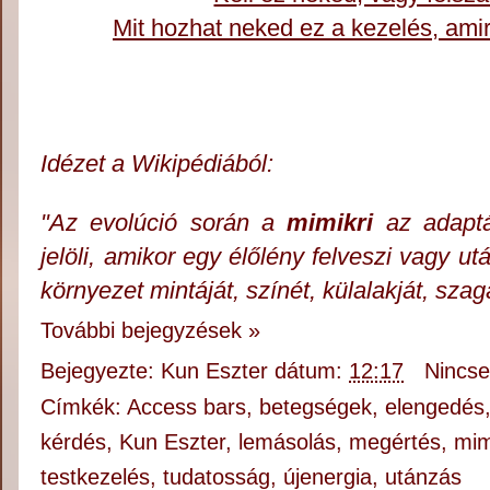
Mit hozhat neked ez a kezelés, ami
Idézet a Wikipédiából:
"Az
evolúció
során a
mimikri
az
adapt
jelöli, amikor egy élőlény felveszi vagy 
környezet mintáját, színét, külalakját, szag
További bejegyzések »
Bejegyezte:
Kun Eszter
dátum:
12:17
Nincs
Címkék:
Access bars
,
betegségek
,
elengedés
kérdés
,
Kun Eszter
,
lemásolás
,
megértés
,
mim
testkezelés
,
tudatosság
,
újenergia
,
utánzás