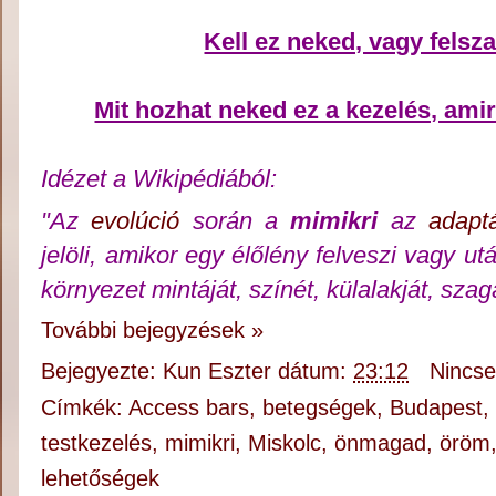
Kell ez neked, vagy fels
Mit hozhat neked ez a kezelés, ami
Idézet a Wikipédiából:
"Az
evolúció
során a
mimikri
az
adapt
jelöli, amikor egy élőlény felveszi vagy 
környezet mintáját, színét, külalakját, szag
További bejegyzések »
Bejegyezte:
Kun Eszter
dátum:
23:12
Nincs
Címkék:
Access bars
,
betegségek
,
Budapest
testkezelés
,
mimikri
,
Miskolc
,
önmagad
,
öröm
lehetőségek