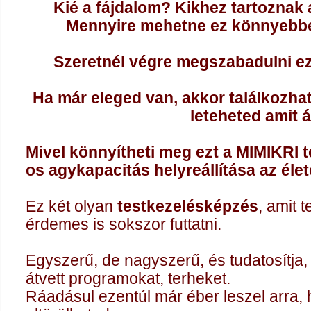
Kié a fájdalom? Kikhez tartoznak 
Mennyire mehetne ez könnyebb
Szeretnél végre megszabadulni eze
Ha már eleged van, akkor találkozha
leteheted amit á
Mivel könnyítheti meg ezt a MIMIKRI 
os agykapacitás helyreállítása az éle
Ez két olyan
testkezelésképzés
, amit 
érdemes is sokszor futtatni.
Egyszerű, de nagyszerű, és tudatosítja,
átvett programokat, terheket.
Ráadásul ezentúl már éber leszel arra, 