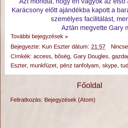
Azt mondta, hogy én vagyok az első a
Karácsony előtt ajándékba kapott a bará
személyes facilitálást, mert
Aztán megvette Gary 
További bejegyzések »
Bejegyezte:
Kun Eszter
dátum:
21:57
Nincs
Címkék:
access
,
bőség
,
Gary Dougles
,
gazda
Eszter
,
munkfüzet
,
pénz tanfolyam
,
skype
,
tu
Főoldal
Feliratkozás:
Bejegyzések (Atom)