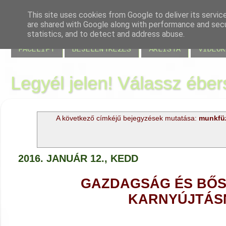
This site uses cookies from Google to deliver its servic
are shared with Google along with performance and secur
BLOG
JELENLÉT
VISSZAJELZÉSEK
MIRE JÓ
statistics, and to detect and address abuse.
FACELIFT
BEJELENTKEZÉS
ÁRLISTA
VIDEÓK
Legyél jelen! Válassz éber
A következő címkéjű bejegyzések mutatása:
munkfü
2016. JANUÁR 12., KEDD
GAZDAGSÁG ÉS BŐS
KARNYÚJTÁS