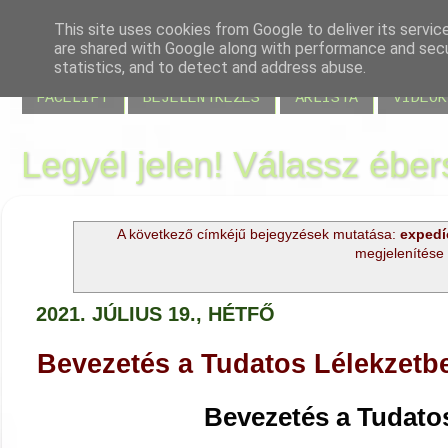
This site uses cookies from Google to deliver its servic
are shared with Google along with performance and secur
BLOG
JELENLÉT
VISSZAJELZÉSEK
MIRE JÓ
statistics, and to detect and address abuse.
FACELIFT
BEJELENTKEZÉS
ÁRLISTA
VIDEÓK
Legyél jelen! Válassz éber
A következő címkéjű bejegyzések mutatása:
expedí
megjelenítése
2021. JÚLIUS 19., HÉTFŐ
Bevezetés a Tudatos Lélekzetb
Bevezetés a Tudatos