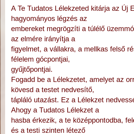
A Te Tudatos Lélekzeted kitárja az Új E
hagyományos légzés az
embereket megrögzíti a túlélő üzemm
az elmére irányítja a
figyelmet, a vállakra, a mellkas felső r
félelem gócpontjai,
gyűjtőpontjai.
Fogadd be a Lélekzetet, amelyet az orr
kövesd a testet nedvesítő,
tápláló utazást. Ez a Lélekzet nedvesség
Ahogy a Tudatos Lélekzet a
hasba érkezik, a te középpontodba, felé
és a testi szinten létező