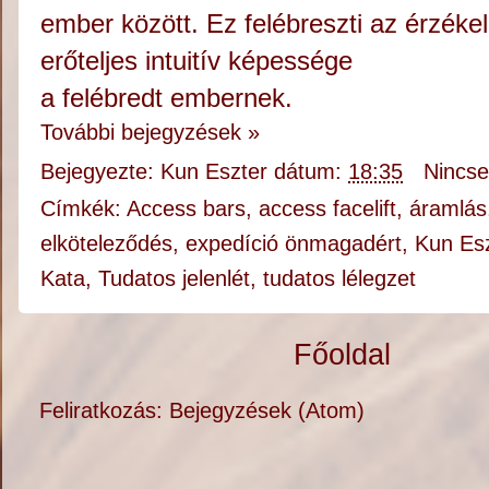
ember között. Ez felébreszti az érzéke
erőteljes intuitív képessége
a felébredt embernek.
További bejegyzések »
Bejegyezte:
Kun Eszter
dátum:
18:35
Nincs
Címkék:
Access bars
,
access facelift
,
áramlás
elköteleződés
,
expedíció önmagadért
,
Kun Es
Kata
,
Tudatos jelenlét
,
tudatos lélegzet
Főoldal
Feliratkozás:
Bejegyzések (Atom)