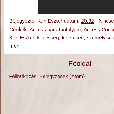
Bejegyezte:
Kun Eszter
dátum:
20:32
Nincs
Címkék:
Access bars tanfolyam
,
Access Cons
Kun Eszter
,
képesség
,
lehetőség
,
személyisé
men
Főoldal
Feliratkozás:
Bejegyzések (Atom)