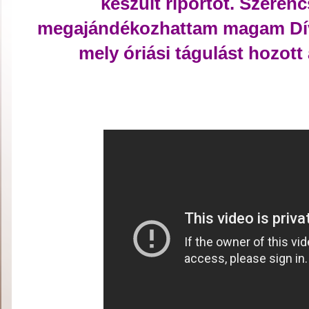
készült riportot. Szeren
megajándékozhattam magam Dív
mely óriási tágulást hozot