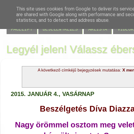
This site uses cookies from Google to deliver its servic
are shared with Google along with performance and secur
BLOG
JELENLÉT
VISSZAJELZÉSEK
MIRE JÓ
statistics, and to detect and address abuse.
FACELIFT
BEJELENTKEZÉS
ÁRLISTA
VIDEÓK
Legyél jelen! Válassz éber
A következő címkéjű bejegyzések mutatása:
X me
2015. JANUÁR 4., VASÁRNAP
Beszélgetés Díva Diazza
Nagy örömmel osztom meg velete