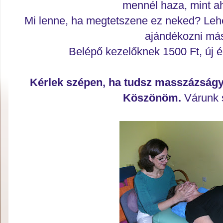
mennél haza, mint ah
Mi lenne, ha megtetszene ez neked? Lehet
ajándékozni má
Belépő kezelőknek 1500 Ft, új 
Kérlek szépen, ha tudsz masszázságya
Köszönöm.
Várunk s