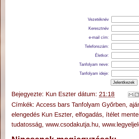
Vezetéknév
Keresztnév
e-mail cím:
Telefonszám:
Életkor:
Tanfolyam neve:
Tanfolyam ideje:
Bejegyezte:
Kun Eszter
dátum:
21:18
Címkék:
Access bars Tanfolyam Győrben
,
ajá
elengedés Kun Eszter
,
elfogadás
,
ítélet ment
tudatosság
,
www.csodakutja.hu
,
www.legyelje