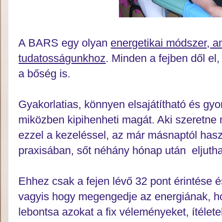
A BARS egy olyan
energetikai módszer, 
tudatosságunkhoz
. Minden a fejben dől e
a bőség is.
Gyakorlatias, könnyen elsajátítható és gyo
miközben kipihenheti magát. Aki szeretne
ezzel a kezeléssel, az már másnaptól hasz
praxisában, sőt néhány hónap után eljuthat
Ehhez csak a fejen lévő 32 pont érintése 
vagyis hogy megengedje az energiának, ho
lebontsa azokat a fix véleményeket, ítélet