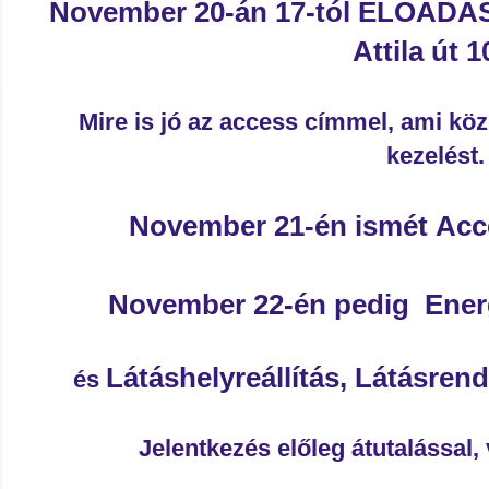
November 20-án 17-tól ELŐADÁ
Attila út 1
Mire is jó az access címme
l, ami kö
kezelést.
November 21-én ismét
Acc
November 22-én pedig
Ener
Látáshelyreállítás, Látásre
és
Jelentkezés előleg átutalással,