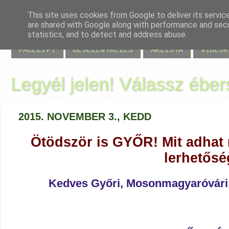
This site uses cookies from Google to deliver its servic
are shared with Google along with performance and secur
BLOG
JELENLÉT
VISSZAJELZÉSEK
MIRE JÓ
statistics, and to detect and address abuse.
FACELIFT
BEJELENTKEZÉS
ÁRLISTA
VIDEÓK
Legyél jelen! Válassz éber
2015. NOVEMBER 3., KEDD
Ötödször is GYŐR! Mit adhat 
lerhetős
Kedves Győri, Mosonmagyaróvári 