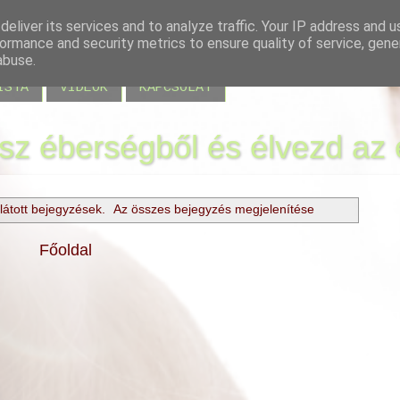
eliver its services and to analyze traffic. Your IP address and 
ormance and security metrics to ensure quality of service, gen
EK
MIRE JÓ A KÉRDÉS?
ACCESS BARS
ALAPOZÓ 
abuse.
ISTA
VIDEÓK
KAPCSOLAT
ssz éberségből és élvezd az 
látott bejegyzések.
Az összes bejegyzés megjelenítése
Főoldal