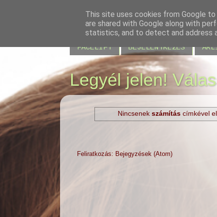
This site uses cookies from Google to d
are shared with Google along with perf
BLOG
JELENLÉT
VISSZAJELZÉS
statistics, and to detect and address 
FACELIFT
BEJELENTKEZÉS
ÁRL
Legyél jelen! Vála
Nincsenek
számítás
címkével el
Feliratkozás:
Bejegyzések (Atom)