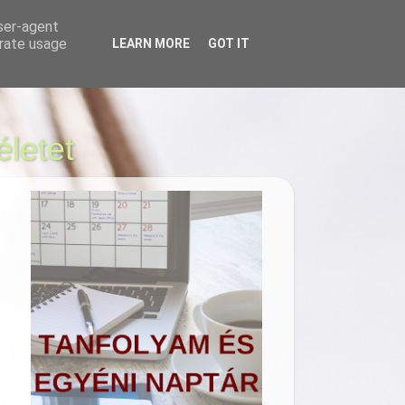
user-agent
erate usage
LEARN MORE
GOT IT
KÉPZÉS
SOP -ÉLMÉNYEK
életet