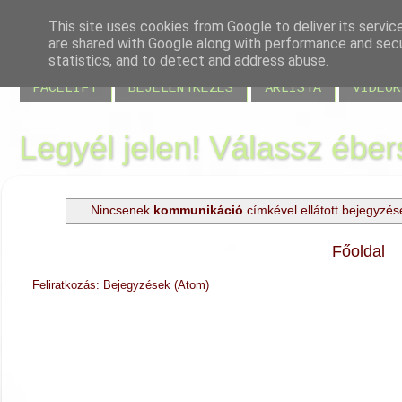
This site uses cookies from Google to deliver its servic
are shared with Google along with performance and secur
BLOG
JELENLÉT
VISSZAJELZÉSEK
MIRE JÓ
statistics, and to detect and address abuse.
FACELIFT
BEJELENTKEZÉS
ÁRLISTA
VIDEÓK
Legyél jelen! Válassz éber
Nincsenek
kommunikáció
címkével ellátott bejegyzé
Főoldal
Feliratkozás:
Bejegyzések (Atom)